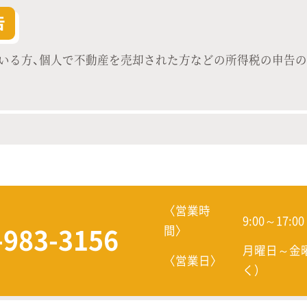
告
いる方、個人で不動産を売却された方などの所得税の申告
〈営業時
9:00～17:00
間〉
-983-3156
月曜日～金
〈営業日〉
く）