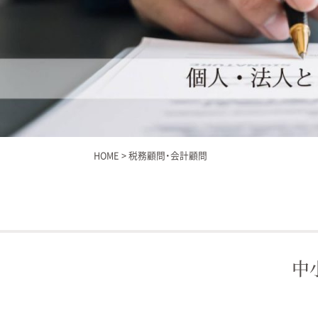
HOME
>
税務顧問・会計顧問
中